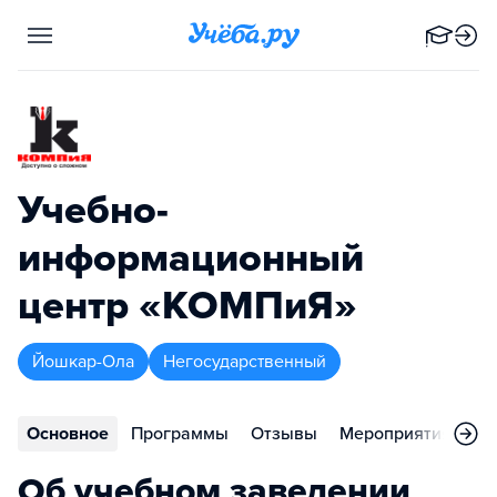
Учебно-
информационный
центр «КОМПиЯ»
Йошкар-Ола
Негосударственный
Основное
Программы
Отзывы
Мероприятия
Ко
Об учебном заведении