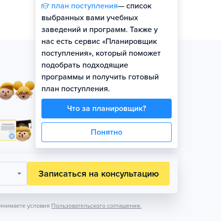
план поступления
— список
выбранных вами учебных
заведений и программ. Также у
нас есть сервис «Планировщик
поступления», который поможет
подобрать подходящие
программы и получить готовый
Занятия в небольших
план поступления.
группах по уровню
Что за планировщик?
Официальная гарантия
Понятно
поступления на бюджет
Записаться на консультацию
инимаете условия
Пользовательского соглашения.