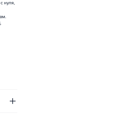
с нуля,
ам.
%