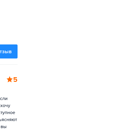
отзыв
5
Если
 хочу
ступное
ъясняют
 вы