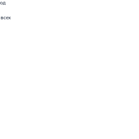
под
 всех