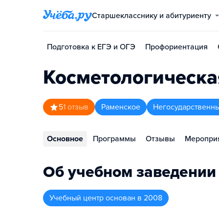
Старшекласснику и абитуриенту
Подготовка к ЕГЭ и ОГЭ
Профориентация
Косметологическа
5
1
отзыв
Раменское
Негосударственн
Основное
Программы
Отзывы
Меропри
Об учебном заведении
Учебный центр
основан в
2008