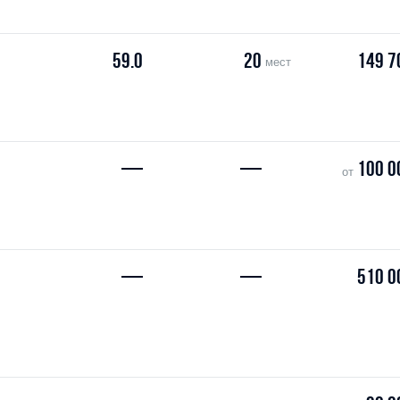
59.0
20
149 7
мест
—
—
100 0
от
—
—
510 0