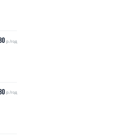
80
р./год
80
р./год