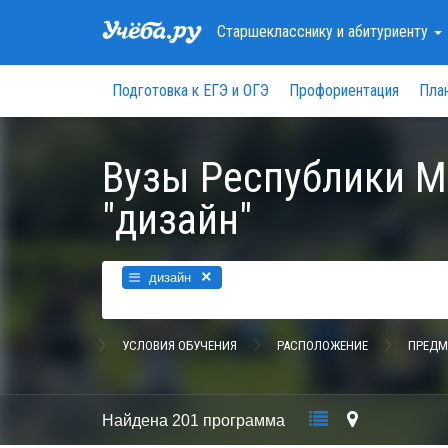
Старшекласснику
и абитуриенту
Подготовка к ЕГЭ и ОГЭ
Профориентация
Пла
Вузы Республики М
"дизайн"
×
дизайн
УСЛОВИЯ ОБУЧЕНИЯ
РАСПОЛОЖЕНИЕ
ПРЕДМ
Найдена
201 программа