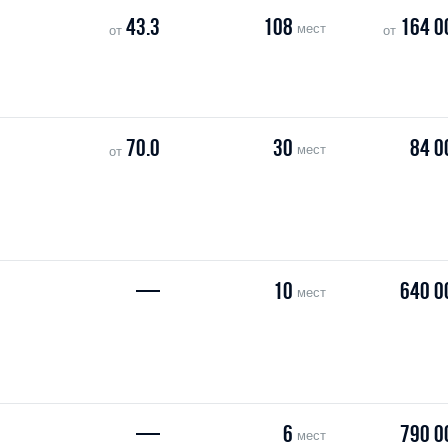
43.3
108
164 0
мест
от
от
70.0
30
84 0
мест
от
—
10
640 0
мест
—
6
790 0
мест