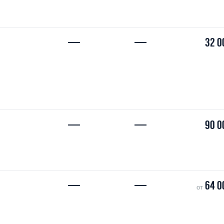
—
—
32 0
—
—
90 0
—
—
64 0
от