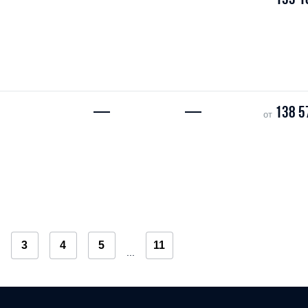
—
—
138 5
от
3
4
5
11
...