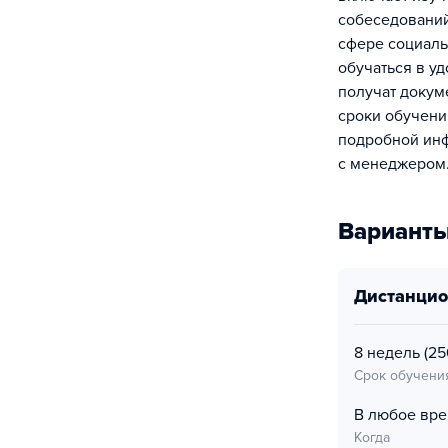
собеседований
сфере социаль
обучаться в у
получат докум
сроки обучени
подробной инф
с менеджером
Варианты
дистанци
8 недель
(25
Срок обучени
В любое вр
Когда