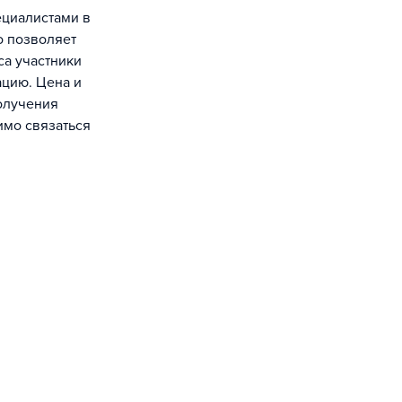
ециалистами в
о позволяет
са участники
ацию. Цена и
получения
имо связаться