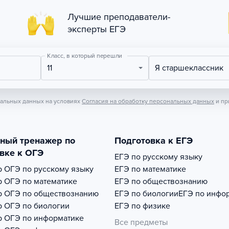
Лучшие преподаватели-
эксперты ЕГЭ
Класс, в который перешли
11
Я старшеклассник
нальных данных на условиях
Согласия на обработку персональных данных
и пр
тный тренажер по
Подготовка к ЕГЭ
вке к ОГЭ
ЕГЭ по русскому языку
р
ОГЭ по русскому языку
ЕГЭ по математике
р
ОГЭ по математике
ЕГЭ по обществознанию
р
ОГЭ по обществознанию
ЕГЭ по биологии
ЕГЭ по инфо
р
ОГЭ по биологии
ЕГЭ по физике
р
ОГЭ по информатике
Все предметы