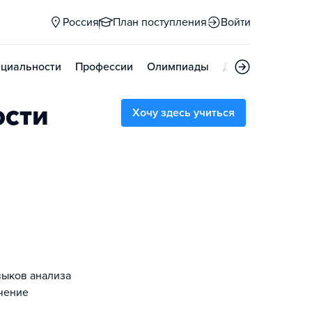
Россия
План поступления
Войти
циальности
Профессии
Олимпиады
Дни открытых д
ости
Хочу здесь учиться
выков анализа
чение