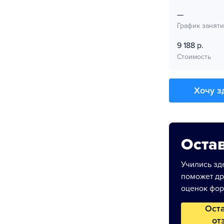
—
График занят
9 188 р.
Стоимость
Хочу з
Остав
Учились зде
поможет др
оценок фор
Ост
от