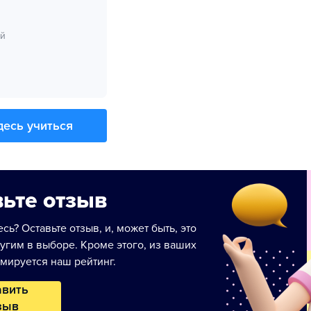
ий
десь учиться
ьте отзыв
сь? Оставьте отзыв, и, может быть, это
угим в выборе. Кроме этого, из ваших
мируется наш рейтинг.
авить
зыв