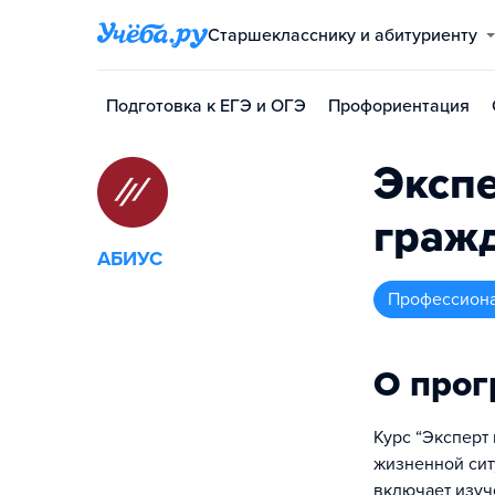
Старшекласснику и абитуриенту
Подготовка к ЕГЭ и ОГЭ
Профориентация
Экспе
граж
АБИУС
профессион
О про
Курс “Эксперт
жизненной сит
включает изуч