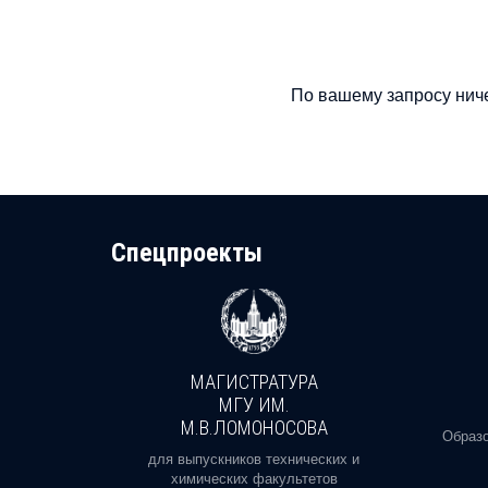
По вашему запросу ниче
Cпецпроекты
МАГИСТРАТУРА
И
МГУ ИМ.
М.В.ЛОМОНОСОВА
, реальное
Образо
орая есть
для выпускников технических и
химических факультетов