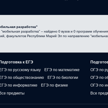
обильная разработка"
мобильная разработка" – найдено 0 вузов и 0 программ обучения 
емий, факультетов Республики Марий Эл по направлению "мобильная
Подготовка к ЕГЭ
Подготов
ЕГЭ по русскому языку
ЕГЭ по математике
ОГЭ по р
ЕГЭ по обществознанию
ЕГЭ по биологии
ОГЭ по о
ЕГЭ по информатике
ЕГЭ по физике
ОГЭ по и
Все предметы
Все пред