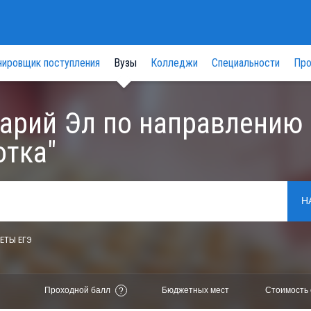
нировщик поступления
Вузы
Колледжи
Специальности
Про
арий Эл по направлению
отка"
Н
ЕТЫ ЕГЭ
Проходной балл
Бюджетных мест
Стоимость 
?