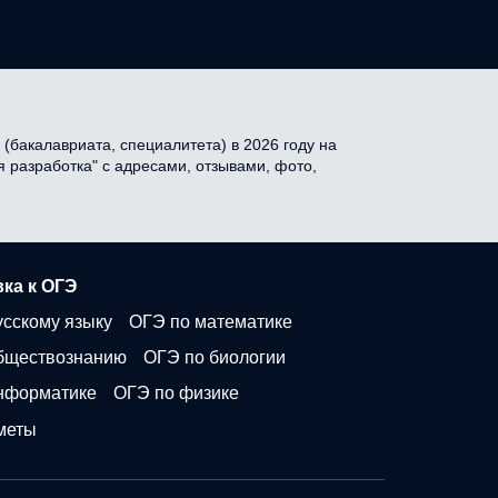
(бакалавриата, специалитета) в 2026 году на
 разработка" с адресами, отзывами, фото,
ка к ОГЭ
усскому языку
ОГЭ по математике
бществознанию
ОГЭ по биологии
нформатике
ОГЭ по физике
меты