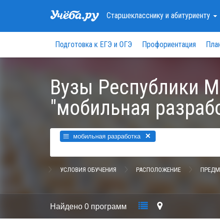
Старшекласснику
и абитуриенту
Подготовка к ЕГЭ и ОГЭ
Профориентация
Пла
Вузы Республики М
"мобильная разраб
×
мобильная разработка
УСЛОВИЯ ОБУЧЕНИЯ
РАСПОЛОЖЕНИЕ
ПРЕДМ
Найдено
0 программ